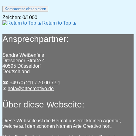
Zeichen:
0
/1000
Return to Top ▲
Ansprechpartner:
Sandra Weißenfels
Dresdener Straße 4
40595 Düsseldorf
Deutschland
☎
+49 (0) 211 / 70 00 77 1
✉
hola@artecreativo.de
Über diese Webseite:
Diese Webseite ist die Heimat unserer kleinen Agentur,
welche auf den schönen Namen Arte Creativo hört.