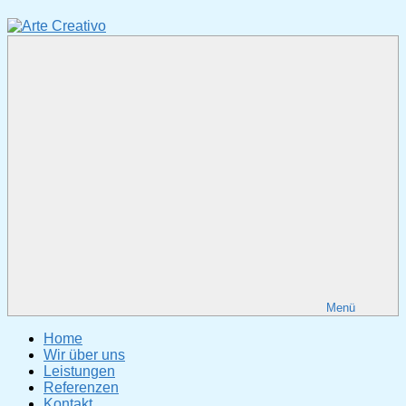
Zum
Inhalt
springen
Arte
Fotodesign
Creativo
&
Webgestaltung
Menü
Home
Wir über uns
Leistungen
Referenzen
Kontakt