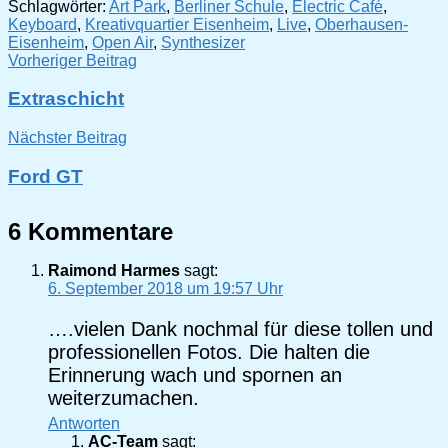
Schlagwörter:
Art Park
,
Berliner Schule
,
Electric Café
,
Keyboard
,
Kreativquartier Eisenheim
,
Live
,
Oberhausen-
Eisenheim
,
Open Air
,
Synthesizer
Beitragsnavigation
Vorheriger Beitrag
Extraschicht
Nächster Beitrag
Ford GT
6 Kommentare
Raimond Harmes
sagt:
6. September 2018 um 19:57 Uhr
….vielen Dank nochmal für diese tollen und
professionellen Fotos. Die halten die
Erinnerung wach und spornen an
weiterzumachen.
Antworten
AC-Team
sagt: