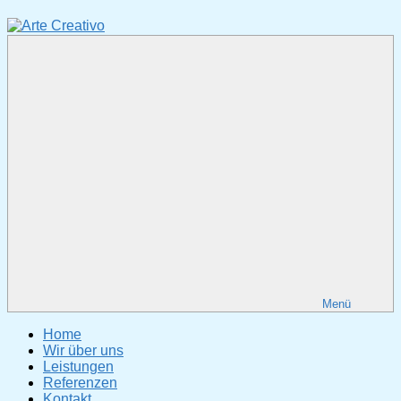
Zum
Inhalt
springen
Arte
Fotodesign
Creativo
&
Webgestaltung
Menü
Home
Wir über uns
Leistungen
Referenzen
Kontakt