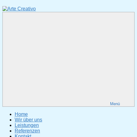
Zum
Inhalt
springen
Arte
Fotodesign
Creativo
&
Webgestaltung
Menü
Home
Wir über uns
Leistungen
Referenzen
Kontakt