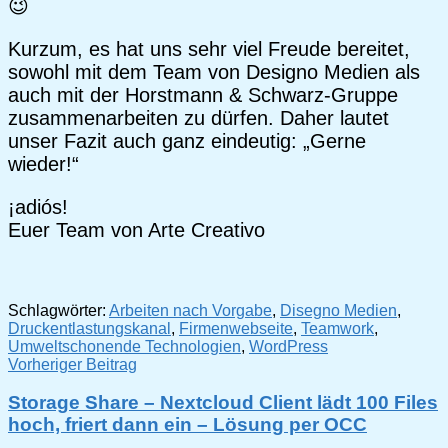
😉
Kurzum, es hat uns sehr viel Freude bereitet,
sowohl mit dem Team von Designo Medien als
auch mit der Horstmann & Schwarz-Gruppe
zusammenarbeiten zu dürfen. Daher lautet
unser Fazit auch ganz eindeutig: „Gerne
wieder!“
¡adiós!
Euer Team von Arte Creativo
Schlagwörter:
Arbeiten nach Vorgabe
,
Disegno Medien
,
Druckentlastungskanal
,
Firmenwebseite
,
Teamwork
,
Umweltschonende Technologien
,
WordPress
Beitragsnavigation
Vorheriger Beitrag
Storage Share – Nextcloud Client lädt 100 Files
hoch, friert dann ein – Lösung per OCC